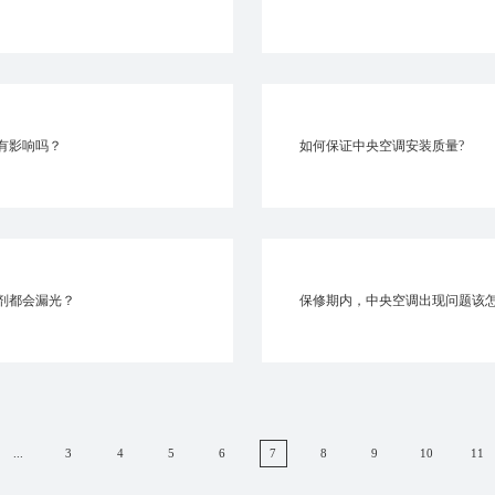
有影响吗？
如何保证中央空调安装质量?
剂都会漏光？
保修期内，中央空调出现问题该
...
3
4
5
6
7
8
9
10
11