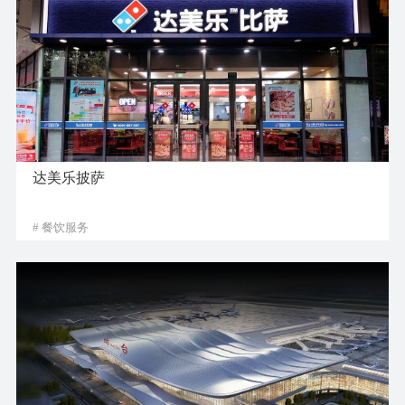
达美乐披萨
# 餐饮服务