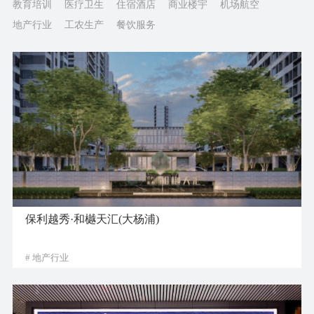
教育培训
医疗卫生
住宿酒店
商业楼宇
机场航空
地产行业
工农生产
餐饮服务
保利越秀·和樾天汇(大杨浦)
# 地产行业